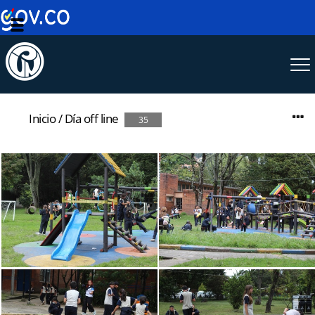
Inicio
/
Día off line
35