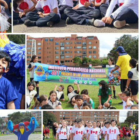
3
81
IMG 6972