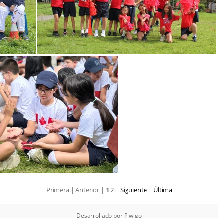
IMG 6966
Primera |
Anterior |
1
2
|
Siguiente
|
Última
006
Desarrollado por
Piwigo