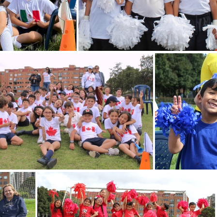
0002
0001
IMG 7012
IMG 69