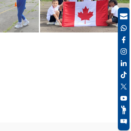
IMG 6952
008