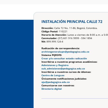
INSTALACIÓN PRINCIPAL CALLE 72
Dirección:
Calle 72 No. 11-86, Bogotá, Colombia.
Código Postal:
110221
Horario de Atención:
Lunes a viernes de 8:00 a.m. a 5:0
Conmutador:
(57) 601 916 9999 - 594 1894
Nit:
899.999.124-4
Radicación de correspondencia:
archivogeneralupn@pedagogica.edu.co
Sistema PQRSFD:
Crear y/o consultar estado radicación
Inscribirse a nuestros programas académicos:
Admisiones y Registro
sub_admisiones@pedagogica.edu.co
Inscribirse a nuestros cursos de idiomas:
Centro de Lenguas
Únicamente notificaciones judiciales:
oju@pedagogica.edu.co
Comunicarse con nosotros:
Directorio digital