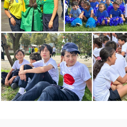
014
013
007