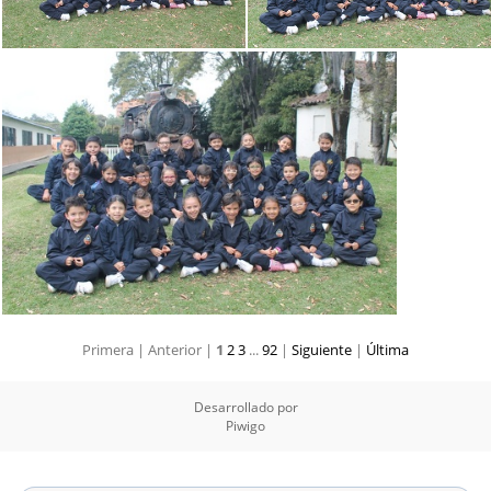
Primera |
Anterior |
1
2
3
...
92
|
Siguiente
|
Última
Desarrollado por
Piwigo