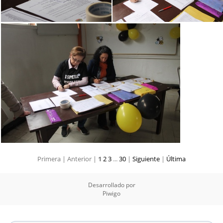
Primera |
Anterior |
1
2
3
...
30
|
Siguiente
|
Última
Desarrollado por
Piwigo