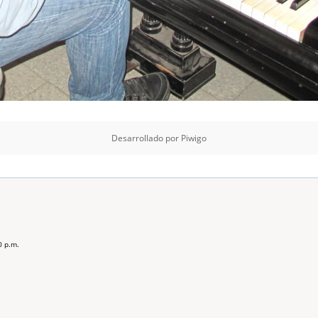
Desarrollado por
Piwigo
0 p.m.