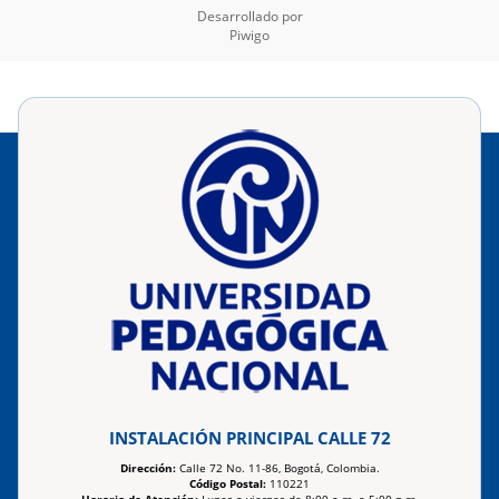
Desarrollado por
Piwigo
INSTALACIÓN PRINCIPAL CALLE 72
Dirección:
Calle 72 No. 11-86, Bogotá, Colombia.
Código Postal:
110221