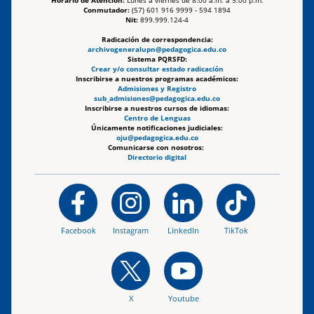
Horario de Atención:
Lunes a viernes de 8:00 a.m. a 5:00 p.m.
Conmutador:
(57) 601 916 9999 - 594 1894
Nit:
899.999.124-4
Radicación de correspondencia:
archivogeneralupn@pedagogica.edu.co
Sistema PQRSFD:
Crear y/o consultar estado radicación
Inscribirse a nuestros programas académicos:
Admisiones y Registro
sub_admisiones@pedagogica.edu.co
Inscribirse a nuestros cursos de idiomas:
Centro de Lenguas
Únicamente notificaciones judiciales:
oju@pedagogica.edu.co
Comunicarse con nosotros:
Directorio digital
Facebook
Instagram
LinkedIn
TikTok
X
Youtube