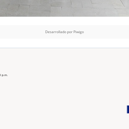
Desarrollado por
Piwigo
0 p.m.