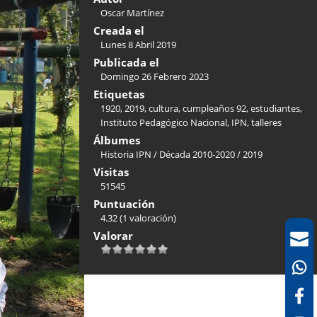
Oscar Martínez
Creada el
Lunes 8 Abril 2019
Publicada el
Domingo 26 Febrero 2023
Etiquetas
1920
,
2019
,
cultura
,
cumpleaños 92
,
estudiantes
,
Instituto Pedagógico Nacional
,
IPN
,
talleres
Álbumes
Historia IPN
/
Década 2010-2020
/
2019
Visitas
51545
Puntuación
4.32
(1 valoración)
Valorar