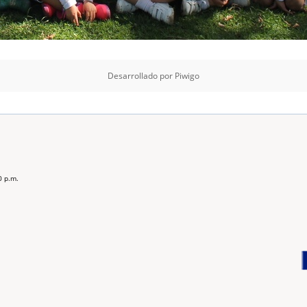
Desarrollado por
Piwigo
0 p.m.