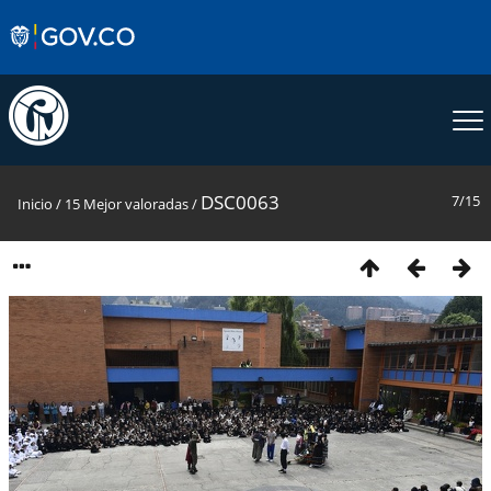
DSC0063
7/15
Inicio
/
15 Mejor valoradas
/