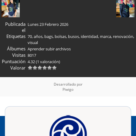
Publicada
Lunes 23 Febrero 2026
el
Etiquetas
70
,
años
,
bags
,
bolsas
,
busos
,
identidad
,
marca
,
renovación
,
visual
Álbumes
Aprender subir archivos
Visitas
8017
Puntuación
4.32
(1 valoración)
Valorar
Desarrollado por
Piwigo