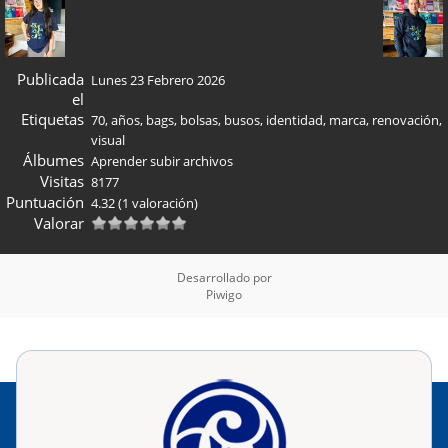
Publicada
Lunes 23 Febrero 2026
el
Etiquetas
70
,
años
,
bags
,
bolsas
,
busos
,
identidad
,
marca
,
renovación
,
visual
Álbumes
Aprender subir archivos
Visitas
8177
Puntuación
4.32
(1 valoración)
Valorar
Desarrollado por
Piwigo