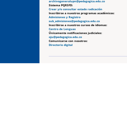
archivogeneralupn@pedagogica.edu.co
Sistema PQRSFD:
Crear y/o consultar estado radicación
Inscribirse a nuestros programas académicos:
Admisiones y Registro
sub_admisiones@pedagogica.edu.co
Inscribirse a nuestros cursos de idiomas:
Centro de Lenguas
Únicamente notificaciones judiciales:
oju@pedagogica.edu.co
Comunicarse con nosotros:
Directorio digital
Autorización de uso de derechos de imagen
Política de privacidad y tratamiento de datos pers
Política de derechos de autor y/o autorización de uso 
contenidos