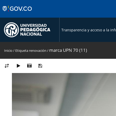
Transparencia y acceso a la in
marca UPN 70 (11)
Inicio
/
Etiqueta
renovación
/