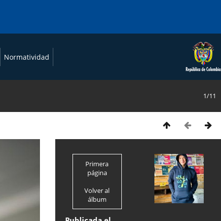
Normatividad
1/11
Primera
página
Volver al
álbum
Publicada el